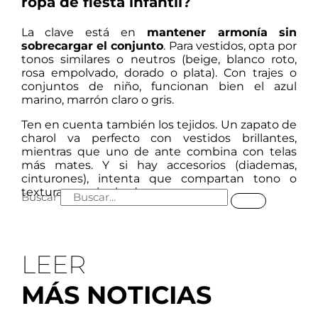
ropa de fiesta infantil?
La clave está en
mantener armonía sin
sobrecargar el conjunto
. Para vestidos, opta por
tonos similares o neutros (beige, blanco roto,
rosa empolvado, dorado o plata). Con trajes o
conjuntos de niño, funcionan bien el azul
marino, marrón claro o gris.
Ten en cuenta también los tejidos. Un zapato de
charol va perfecto con vestidos brillantes,
mientras que uno de ante combina con telas
más mates. Y si hay accesorios (diademas,
cinturones), intenta que compartan tono o
textura con el calzado.
Buscar
LEER
MÁS NOTICIAS