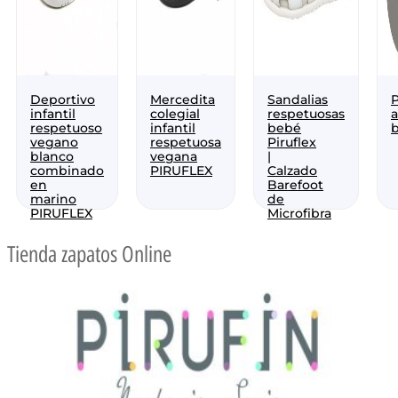
Deportivo
Mercedita
Sandalias
P
infantil
colegial
respetuosas
a
respetuoso
infantil
bebé
b
vegano
respetuosa
Piruflex
blanco
vegana
|
combinado
PIRUFLEX
Calzado
en
Barefoot
marino
de
PIRUFLEX
Microfibra
Tienda zapatos Online