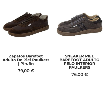
Este
Este
producto
producto
tiene
tiene
múltiples
múltiples
variantes.
variantes.
Las
Las
opciones
opciones
se
se
pueden
pueden
elegir
elegir
en
en
la
la
página
página
Zapatos Barefoot
SNEAKER PIEL
de
de
Adulto De Piel Paulkers
BAREFOOT ADULTO
producto
producto
| Pirufin
PELO INTERIOR
PAULKERS
79,00
€
76,00
€