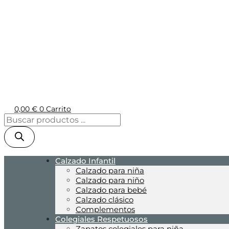
0,00
€
0
Carrito
Calzado Infantil
Calzado para niña
Calzado para niño
Calzado para bebé
Calzado clásico
Complementos
Colegiales Respetuosos
Zapatos colegiales para niña