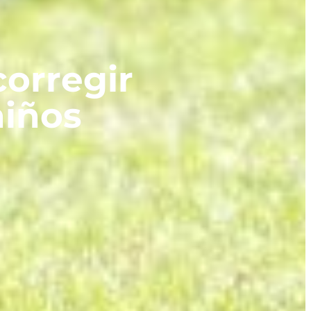
corregir
niños