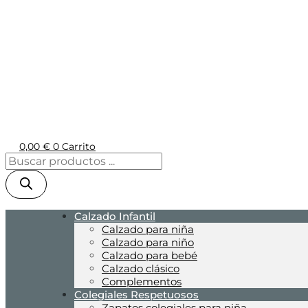
0,00
€
0
Carrito
Calzado Infantil
Calzado para niña
Calzado para niño
Calzado para bebé
Calzado clásico
Complementos
Colegiales Respetuosos
Zapatos colegiales para niña