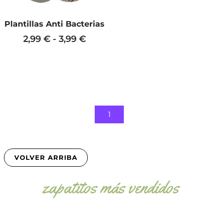
la
página
Plantillas Anti Bacterias
de
producto
2,99
€
-
3,99
€
1
VOLVER ARRIBA
zapatitos más vendidos