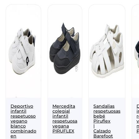
Deportivo
Mercedita
Sandalias
infantil
colegial
respetuosas
i
respetuoso
infantil
bebé
vegano
respetuosa
Piruflex
blanco
vegana
|
combinado
PIRUFLEX
Calzado
en
Barefoot