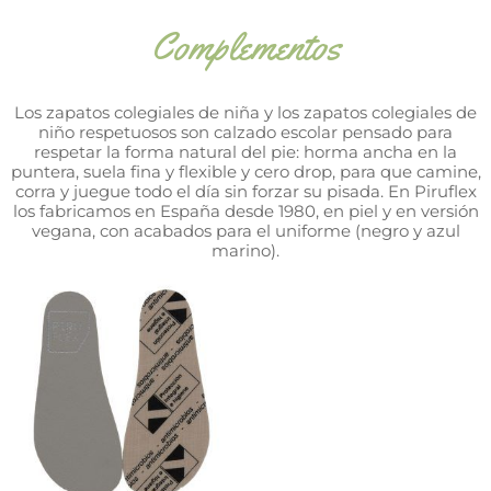
Complementos
Los zapatos colegiales de niña y los zapatos colegiales de
niño respetuosos son calzado escolar pensado para
respetar la forma natural del pie: horma ancha en la
puntera, suela fina y flexible y cero drop, para que camine,
corra y juegue todo el día sin forzar su pisada. En Piruflex
los fabricamos en España desde 1980, en piel y en versión
vegana, con acabados para el uniforme (negro y azul
marino).
Rango
Este
producto
de
tiene
precios:
múltiples
desde
variantes.
2,99 €
Las
hasta
opciones
3,99 €
se
pueden
elegir
en