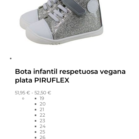
Bota infantil respetuosa vegana
plata PIRUFLEX
51,95
€
-
52,50
€
19
20
21
22
23
24
25
26