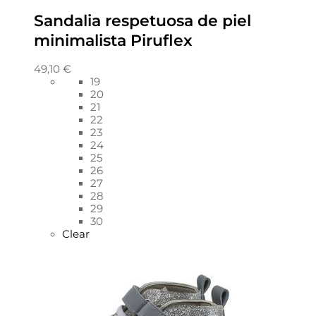
Sandalia respetuosa de piel
minimalista Piruflex
49,10
€
19
20
21
22
23
24
25
26
27
28
29
30
Clear