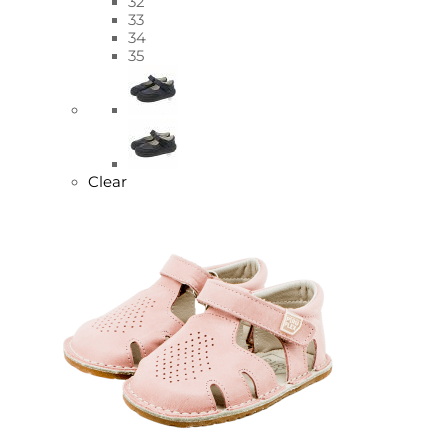
32
33
34
35
Clear