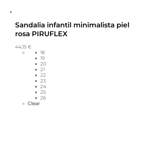
Sandalia infantil minimalista piel
rosa PIRUFLEX
44,15
€
18
19
20
21
22
23
24
25
26
Clear