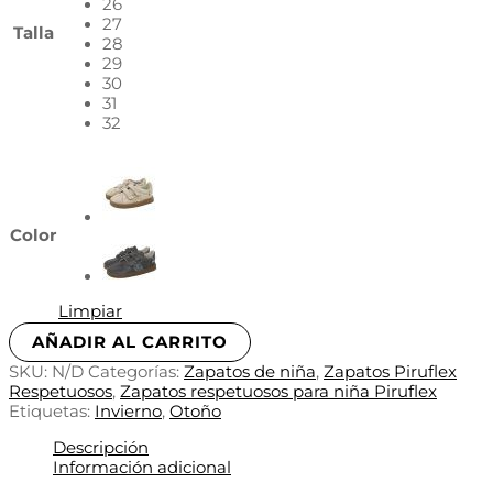
26
27
Talla
28
29
30
31
32
Color
Limpiar
AÑADIR AL CARRITO
SKU:
N/D
Categorías:
Zapatos de niña
,
Zapatos Piruflex
Respetuosos
,
Zapatos respetuosos para niña Piruflex
Etiquetas:
Invierno
,
Otoño
Descripción
Información adicional