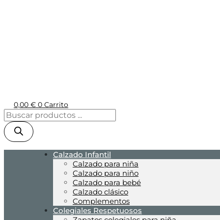
0,00
€
0
Carrito
Calzado Infantil
Calzado para niña
Calzado para niño
Calzado para bebé
Calzado clásico
Complementos
Colegiales Respetuosos
Zapatos colegiales para niña