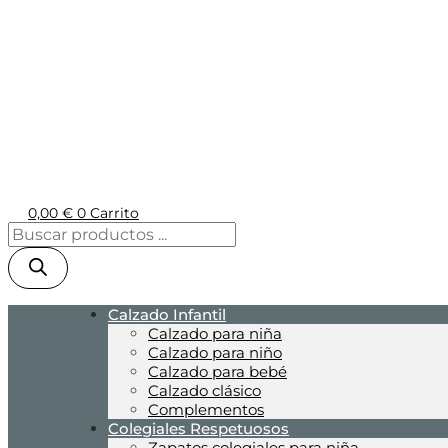
0,00
€
0
Carrito
Calzado Infantil
Calzado para niña
Calzado para niño
Calzado para bebé
Calzado clásico
Complementos
Colegiales Respetuosos
Zapatos colegiales para niña