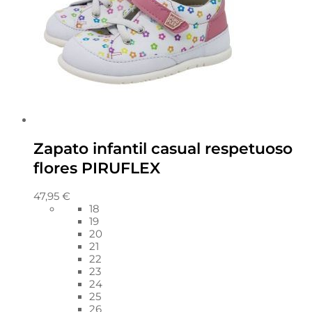
Zapato infantil casual respetuoso
flores PIRUFLEX
47,95
€
18
19
20
21
22
23
24
25
26