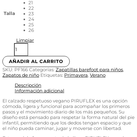
21
22
Talla
23
24
25
26
Limpiar
AÑADIR AL CARRITO
SKU:
PF166
Categorías:
Zapatillas barefoot para niños
,
Zapatos de niño
Etiquetas:
Primavera
,
Verano
Descripción
Información adicional
El calzado respetuoso vegano PIRUFLEX es una opción
cómoda, ligera y funcional para acompañar los primeros
pasos y el movimiento diario de los más pequeños. Su
diseño está pensado para respetar la forma natural del pie
infantil, permitiendo que los dedos tengan espacio y que
el niño pueda caminar, jugar y moverse con libertad.