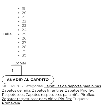
19
20
21
22
23
24
Talla
25
26
27
28
29
30
Limpiar
AÑADIR AL CARRITO
SKU:
PF206
Categorías:
Zapatillas de deporte para niñas
,
Zapatos de niña
,
Zapatos Infantiles
,
Zapatos Piruflex
Respetuosos
,
Zapatos respetuosos para niña Piruflex
,
Zapatos respetuosos para niños Piruflex
Etiqueta:
Primavera