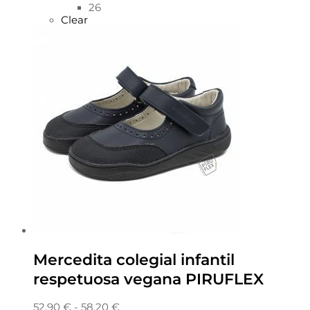
26
Clear
Mercedita colegial infantil
respetuosa vegana PIRUFLEX
52,90
€
-
58,20
€