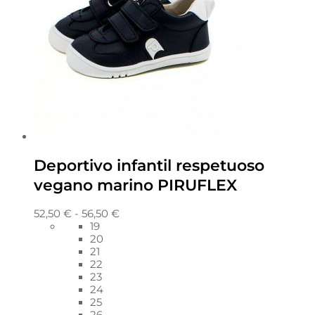
Deportivo infantil respetuoso
vegano marino PIRUFLEX
52,50
€
-
56,50
€
19
20
21
22
23
24
25
26