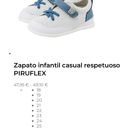
Zapato infantil casual respetuoso
PIRUFLEX
47,95
€
-
49,10
€
18
19
20
21
22
23
24
25