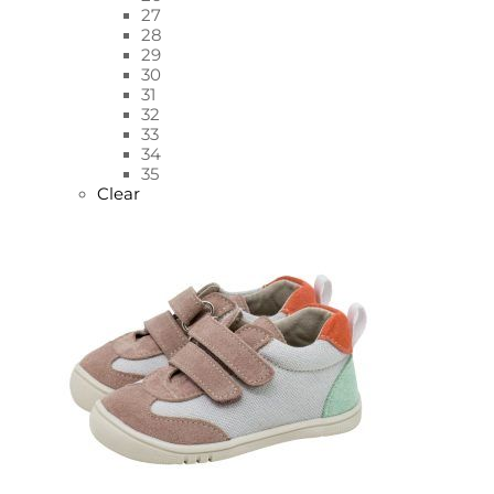
27
28
29
30
31
32
33
34
35
Clear