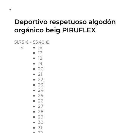
Deportivo respetuoso algodón
orgánico beig PIRUFLEX
51,75
€
-
55,40
€
16
17
18
19
20
21
22
23
24
25
26
27
28
29
30
31