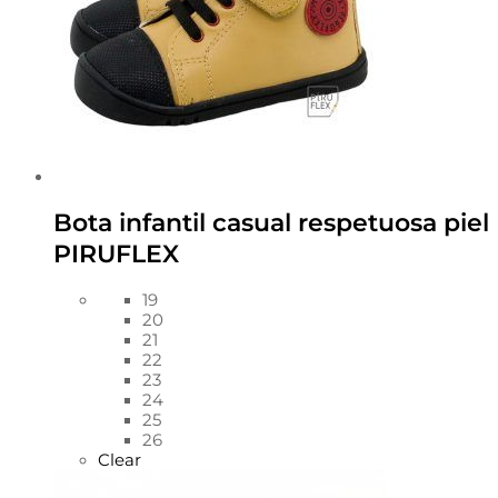
Bota infantil casual respetuosa piel
PIRUFLEX
19
20
21
22
23
24
25
26
Clear