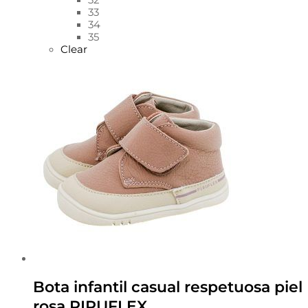
32
33
34
35
Clear
Bota infantil casual respetuosa piel
rosa PIRUFLEX